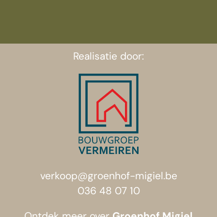
Realisatie door:
verkoop@groenhof-migiel.be
036 48 07 10
Groenhof Migiel
Ontdek meer over